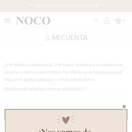
ENVÍO GRATIS A PARTIR DE 30€
0
MI CUENTA
¿Perdiste tu contraseña? Por favor, introduce tu nombre de
usuario o correo electrónico. Recibirás un enlace para crear
una contraseña nueva por correo electrónico.
Obligatorio
Nombre de usuario o correo electrónico
*
RESTABLECER CONTRASEÑA
Gestionar consentimiento