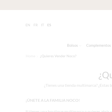
EN
FR
IT
ES
Bolsos
Complementos
Home
¿Quieres Vender Noco?
¿Qu
¿Tienes una tienda multimarca? ¿Estas 
¡ÚNETE A LA FAMILIA NOCO!
Si tienes una boutique multimarca o quieres abrir u