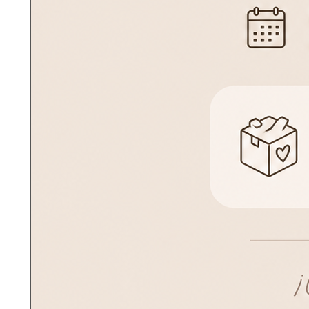
cie
¿Necesitas más información?
Escríbenos por WhatsApp y te ayudamos al instante.