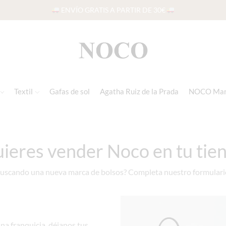
ENVÍO GRATIS A PARTIR DE 30€
Textil
Gafas de sol
Agatha Ruiz de la Prada
NOCO Ma
ieres vender Noco en tu tie
buscando una nueva marca de bolsos? Completa nuestro formulari
na franquicia, déjanos tus