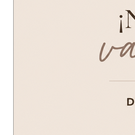
Población: *
Teléfono: *
Comentarios adicionales:
Par
alm
nos
úni