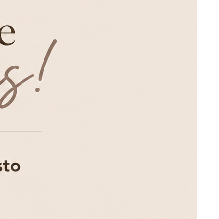
ido?
i pedido?
 mi zona?
para potenciar la venta?
gías
s
 a