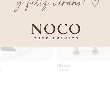
Mini tote
ón
Tendencia