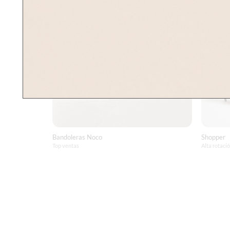
Bandoleras Noco
Shopper
Top ventas
Alta rotaci