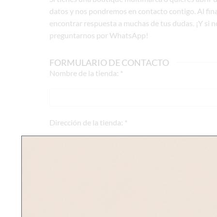
datos y nos pondremos en contacto contigo. Al fina
encontrar respuesta a muchas de tus dudas. ¡Y si no
preguntarnos por WhatsApp!
FORMULARIO DE CONTACTO
Nombre de la tienda: *
Dirección de la tienda: *
Nombre del contacto: *