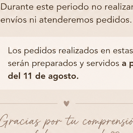
¿Cómo empiezo a trabaj
rtas características y funciones.
Aceptar
Denegar
Ver preferencias
Política de cookies
Política de Privacidad
Aviso Legal
Los más elegidos por las tiendas