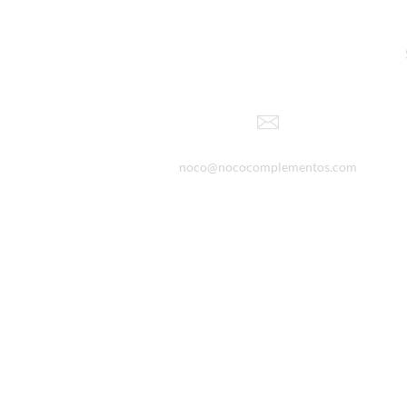
noco@nococomplementos.com