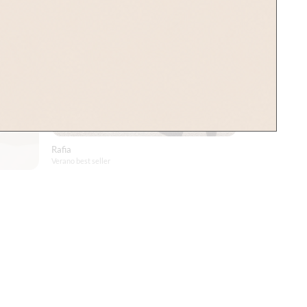
Rafia
Verano best seller