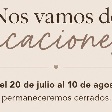
¿Cuánto tardará mi ped
¿Cómo puedo realizar m
¿Tendré exclusividad en
Gestionar consentimiento
a ofrecer las mejores experiencias, utilizamos tecnologías como las cookies para
¿Tendré algún material 
acenar y/o acceder a la información del dispositivo. El consentimiento de estas tecnolo
 permitirá procesar datos como el comportamiento de navegación o las identificacione
cas en este sitio. No consentir o retirar el consentimiento, puede afectar negativamente