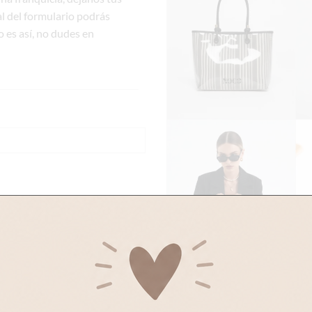
l del formulario podrás
 es así, no dudes en