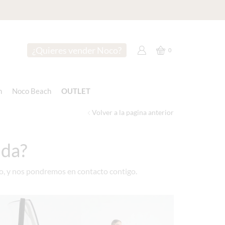
¿Quieres vender Noco?
0
n
Noco Beach
OUTLET
Volver a la pagina anterior
nda?
o, y nos pondremos en contacto contigo.