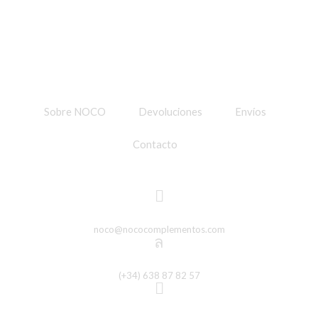
múltiples
produ
variantes.
Las
opciones
se
pueden
elegir
en
Sobre NOCO
Devoluciones
Envíos
la
página
de
Contacto
producto
noco@nococomplementos.com
(+34) 638 87 82 57