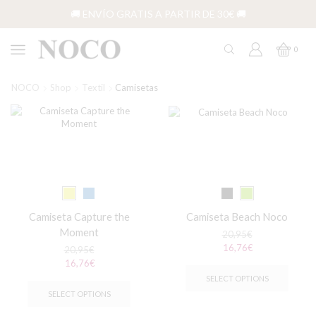
🚚 ENVÍO GRATIS A PARTIR DE 30€ 🚚
0
NOCO
Shop
Textil
Camisetas
Camiseta Capture the
Camiseta Beach Noco
Moment
20,95
€
16,76
€
20,95
€
Este
16,76
€
produ
Este
SELECT OPTIONS
tiene
producto
SELECT OPTIONS
múltip
tiene
variant