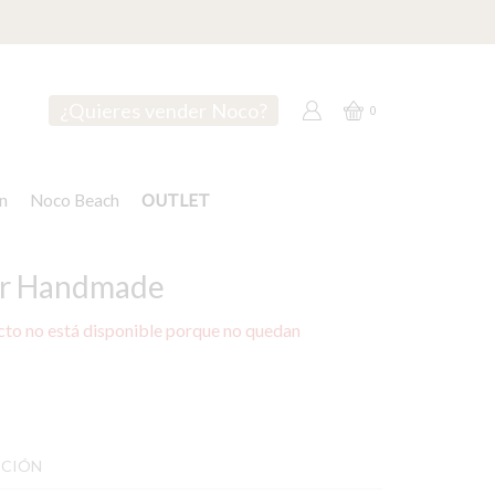
¿Quieres vender Noco?
0
n
Noco Beach
OUTLET
r Handmade
cto no está disponible porque no quedan
PCIÓN