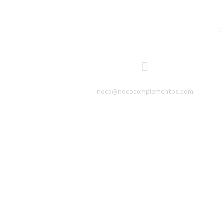
noco@nococomplementos.com