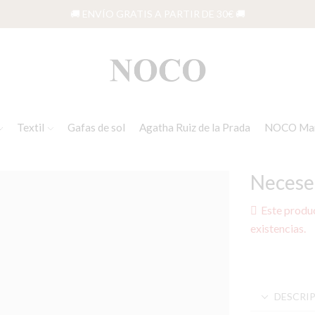
🚚 ENVÍO GRATIS A PARTIR DE 30€ 🚚
Textil
Gafas de sol
Agatha Ruiz de la Prada
NOCO Ma
Necese
Este produ
existencias.
DESCRI